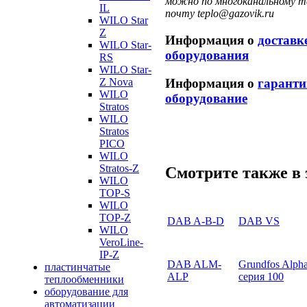
можно по многоканальному те
IL
почту teplo@gazovik.ru
WILO Star
Z
Информация о
доставк
WILO Star-
оборудования
RS
WILO Star-
Информация о
гаранти
Z Nova
WILO
оборудование
Stratos
WILO
Stratos
PICO
WILO
Stratos-Z
Смотрите также в 
WILO
TOP-S
WILO
TOP-Z
DAB A-B-D
DAB VS
WILO
VeroLine-
IP-Z
DAB ALM-
Grundfos Alph
пластинчатые
ALP
серия 100
теплообменники
оборудование для
автоматизации