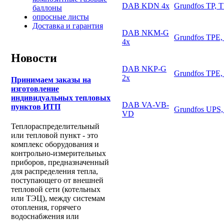
DAB KDN 4х
Grundfos TP, 
баллоны
опросные листы
Доставка и гарантия
DAB NKM-G
Grundfos TPE,
4х
Новости
DAB NKP-G
Grundfos TPE,
2х
Принимаем заказы на
изготовление
индивидуальных тепловых
DAB VA-VB-
пунктов ИТП
Grundfos UPS,
VD
Теплораспределительный
или тепловой пункт - это
комплекс оборудования и
контрольно-измерительных
приборов, предназначенный
для распределения тепла,
поступающего от внешней
тепловой сети (котельных
или ТЭЦ), между системам
отопления, горячего
водоснабжения или