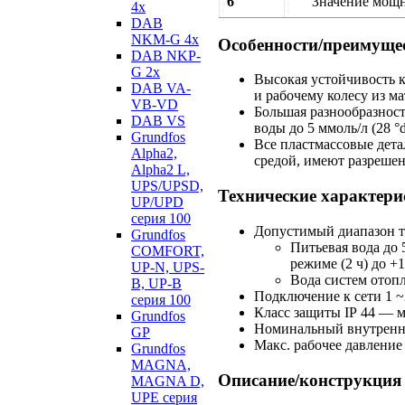
6
Значение мощн
4х
DAB
NKM-G 4х
Особенности/преимуще
DAB NKP-
G 2х
Высокая устойчивость к
DAB VA-
и рабочему колесу из ма
VB-VD
Большая разнообразност
DAB VS
воды до 5 ммоль/л (28 °
Grundfos
Все пластмассовые дета
Alpha2,
средой, имеют разреше
Alpha2 L,
UPS/UPSD,
Технические характери
UP/UPD
серия 100
Допустимый диапазон т
Grundfos
Питьевая вода до 
COMFORT,
режиме (2 ч) до +
UP-N, UPS-
Вода систем отопл
B, UP-B
Подключение к сети 1
~
серия 100
Класс защиты IP 44 — м
Grundfos
Номинальный внутренн
GP
Макс. рабочее давление
Grundfos
MAGNA,
Описание/конструкция
MAGNA D,
UPE серия