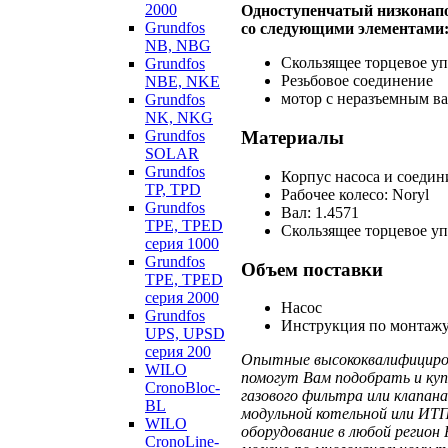
2000
Одноступенчатый низконапо
Grundfos
со следующими элементами
NB, NBG
Скользящее торцевое у
Grundfos
Резьбовое соединение
NBE, NKE
мотор с неразъемным в
Grundfos
NK, NKG
Grundfos
Материалы
SOLAR
Grundfos
Корпус насоса и соедин
TP, TPD
Рабочее колесо: Noryl
Grundfos
Вал: 1.4571
TPE, TPED
Скользящее торцевое у
серия 1000
Grundfos
Объем поставки
TPE, TPED
серия 2000
Насос
Grundfos
Инструкция по монтажу
UPS, UPSD
серия 200
Опытные высококвалифициров
WILO
помогут Вам подобрать и куп
CronoBloc-
газового фильтра или клапа
BL
модульной котельной или ИТП
WILO
оборудование в любой регион 
CronoLine-