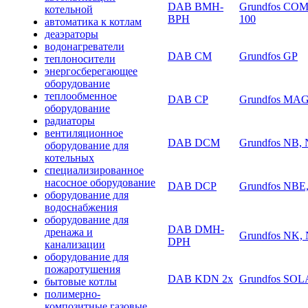
DAB BMH-
Grundfos COM
котельной
BPH
100
автоматика к котлам
деаэраторы
водонагреватели
DAB CM
Grundfos GP
теплоносители
энергосберегающее
оборудование
теплообменное
DAB CP
Grundfos MA
оборудование
радиаторы
вентиляционное
DAB DCM
Grundfos NB,
оборудование для
котельных
специализированное
насосное оборудование
DAB DCP
Grundfos NBE
оборудование для
водоснабжения
оборудование для
DAB DMH-
дренажа и
Grundfos NK,
DPH
канализации
оборудование для
пожаротушения
DAB KDN 2х
Grundfos SO
бытовые котлы
полимерно-
композитные газовые