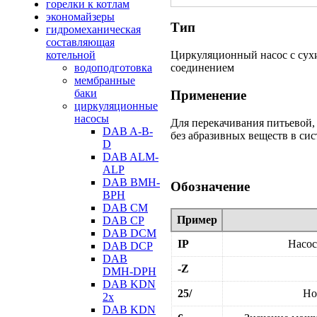
горелки к котлам
экономайзеры
Тип
гидромеханическая
составляющая
котельной
Циркуляционный насос с сухи
водоподготовка
соединением
мембранные
баки
Применение
циркуляционные
насосы
Для перекачивания питьевой,
DAB A-B-
без абразивных веществ в си
D
DAB ALM-
ALP
DAB BMH-
Обозначение
BPH
DAB CM
Пример
DAB CP
DAB DCM
IP
Насос
DAB DCP
DAB
-Z
DMH-DPH
DAB KDN
25/
Но
2х
DAB KDN