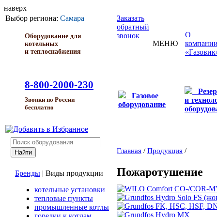
наверх
Выбор региона:
Самара
Заказать
обратный
О
звонок
Оборудование для
МЕНЮ
компани
котельных
и теплоснабжения
«Газовик
8-800-2000-230
Резе
Газовое
и технол
Звонки по России
оборудование
бесплатно
оборудов
Главная
/
Продукция
/
Пожаротушение
Бренды
|
Виды продукции
котельные установки
тепловые пункты
промышленные котлы
горелки к котлам