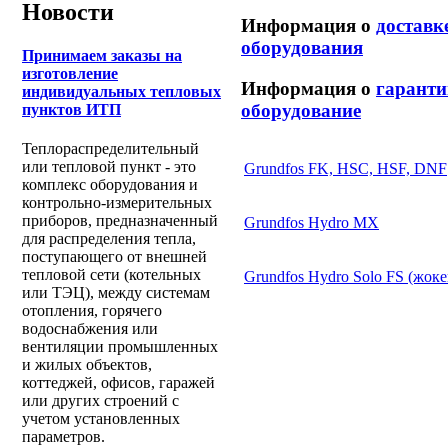
Новости
Информация о
доставк
оборудования
Принимаем заказы на
изготовление
Информация о
гаранти
индивидуальных тепловых
оборудование
пунктов ИТП
Теплораспределительный
или тепловой пункт - это
Grundfos FK, HSC, HSF, DNF
комплекс оборудования и
контрольно-измерительных
приборов, предназначенный
Grundfos Hydro MX
для распределения тепла,
поступающего от внешней
тепловой сети (котельных
Grundfos Hydro Solo FS (жоке
или ТЭЦ), между системам
отопления, горячего
водоснабжения или
вентиляции промышленных
и жилых объектов,
коттеджей, офисов, гаражей
или других строений с
учетом установленных
параметров.