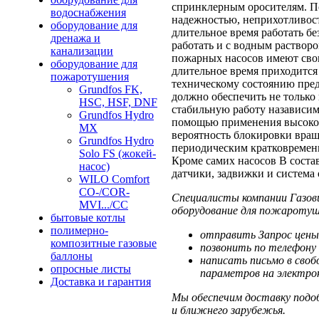
спринклерным оросителям. П
водоснабжения
надежностью, неприхотливост
оборудование для
длительное время работать б
дренажа и
работать и с водным раствор
канализации
пожарных насосов имеют сво
оборудование для
длительное время приходится 
пожаротушения
техническому состоянию пред
Grundfos FK,
должно обеспечить не только 
HSC, HSF, DNF
стабильную работу назависимо
Grundfos Hydro
помощью применения высокок
MX
вероятность блокировки вращ
Grundfos Hydro
периодическим кратковремен
Solo FS (жокей-
Кроме самих насосов В соста
насос)
датчики, задвижки и система 
WILO Comfort
CO-/COR-
Специалисты компании Газов
MVI.../CC
оборудование для пожаротуш
бытовые котлы
полимерно-
отправить Запрос цены
композитные газовые
позвонить по телефону 
баллоны
написать письмо в своб
опросные листы
параметров на электрон
Доставка и гарантия
Мы обеспечим доставку подоб
и ближнего зарубежья.