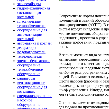
экономайзеры
гидромеханическая
составляющая
Современные нормы пожарно
котельной
помещений и зданий оборудо
пластинчатые
пожаротушения
(АУПТ). В с
теплообменники
систем входят складские и п
оборудование для
жилые помещения, обществен
автоматизации
надежность, простота в упра
котельной
важные требования, предъявл
автоматика к котлам
огнем.
деаэраторы
водонагреватели
В зависимости от вида огнет
теплоносители
на газовые, аэрозольные, по
энергосберегающее
охлаждающим качествам воды,
оборудование
использования,
водяные сис
теплообменное
наиболее распространенным 
оборудование
людей. В комплект водяных у
радиаторы
шести насосов (рабочие и ре
вентиляционное
коллекторы, запорно-регулир
оборудование для
шкаф управления. Иногда, на
котельных
могут быть дополнительно о
специализированное
насосное
Основным элементом водяных
оборудование
для подачи по противопожар
оборудование для