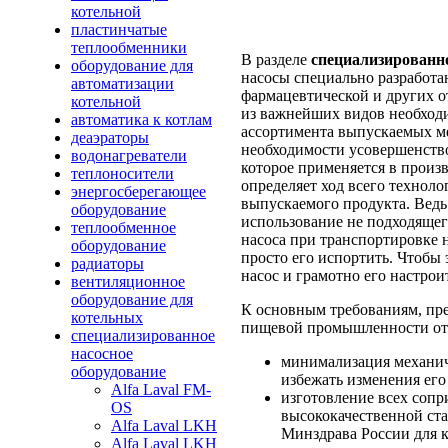
котельной
пластинчатые
теплообменники
В разделе
специализированно
оборудование для
насосы специально разработа
автоматизации
фармацевтической и других о
котельной
из важнейших видов необход
автоматика к котлам
ассортимента выпускаемых м
деаэраторы
необходимости усовершенств
водонагреватели
которое применяется в произ
теплоносители
определяет ход всего техноло
энергосберегающее
выпускаемого продукта. Ведь
оборудование
использование не подходящег
теплообменное
насоса при транспортировке н
оборудование
просто его испортить. Чтобы
радиаторы
насос и грамотно его настрои
вентиляционное
оборудование для
К основным требованиям, пр
котельных
пищевой промышленности от
специализированное
насосное
минимализация механиче
оборудование
избежать изменения его
Alfa Laval FM-
изготовление всех сопр
OS
высококачественной ст
Alfa Laval LKH
Минздрава России для 
Alfa Laval LKH