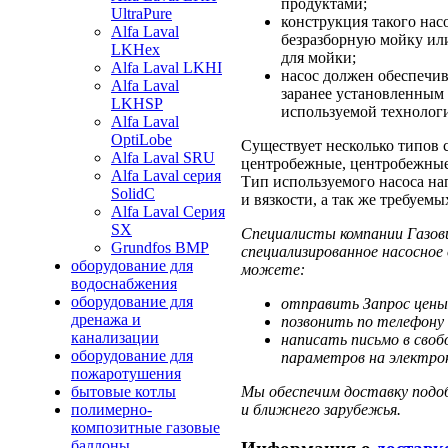
продуктами;
UltraPure
конструкция такого нас
Alfa Laval
безразборную мойку или
LKHex
для мойки;
Alfa Laval LKHI
насос должен обеспечив
Alfa Laval
заранее установленным
LKHSP
используемой технолог
Alfa Laval
OptiLobe
Существует несколько типов 
Alfa Laval SRU
центробежные, центробежные
Alfa Laval серия
Тип используемого насоса на
SolidC
и вязкости, а так же требуем
Alfa Laval Серия
SX
Специалисты компании Газов
Grundfos BMP
специализированное насосное
оборудование для
можете:
водоснабжения
оборудование для
отправить Запрос цены
дренажа и
позвонить по телефону 
канализации
написать письмо в своб
оборудование для
параметров на электрон
пожаротушения
Мы обеспечим доставку подоб
бытовые котлы
и ближнего зарубежья.
полимерно-
композитные газовые
баллоны