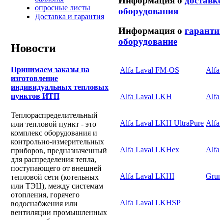
Информация о
доставк
опросные листы
оборудования
Доставка и гарантия
Информация о
гаранти
оборудование
Новости
Принимаем заказы на
Alfa Laval FM-OS
Alfa
изготовление
индивидуальных тепловых
пунктов ИТП
Alfa Laval LKH
Alf
Теплораспределительный
Alfa Laval LKH UltraPure
Alfa
или тепловой пункт - это
комплекс оборудования и
контрольно-измерительных
Alfa Laval LKHex
Alf
приборов, предназначенный
для распределения тепла,
поступающего от внешней
Alfa Laval LKHI
Gru
тепловой сети (котельных
или ТЭЦ), между системам
отопления, горячего
Alfa Laval LKHSP
водоснабжения или
вентиляции промышленных